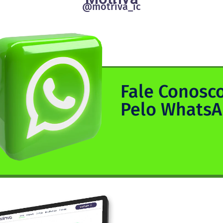
@motriva_ic
Fale Conosc
Pelo Whats