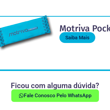
Motriva Poc
Saiba Mais
Ficou com alguma dúvida?
Fale Conosco Pelo WhatsApp